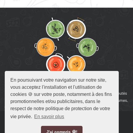
En poursuivant votre navigation sur notre site,
RECETTE DE SOUPE
vous acceptez l'installation et l'utilisation de
Retrouvez en un seul endroit toutes nos recettes de soupes 🥣, veloutés
cookies 🍪 sur votre poste, notamment à des fins
et bouillons. Velouté de potiron, soupe de tomate et bouillon de légumes,
promotionnelles et/ou publicitaires, dans le
vous n’aurez que l’embarras du choix.
respect de notre politique de protection de votre
vie privée.
En savoir plus
Recette de Soupe © 2020-2026
J'ai compris 🍪!