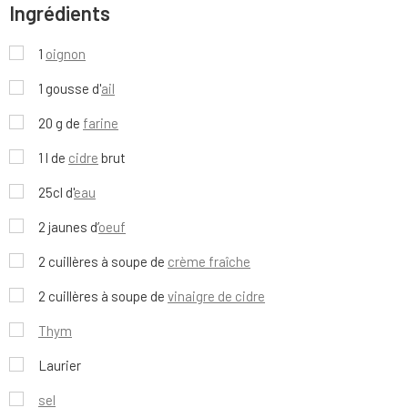
Ingrédients
1
oignon
1 gousse d'
ail
20 g de
farine
1 l de
cidre
brut
25cl d'
eau
2 jaunes d’
oeuf
2 cuillères à soupe de
crème fraîche
2 cuillères à soupe de
vinaigre de cidre
Thym
Laurier
sel